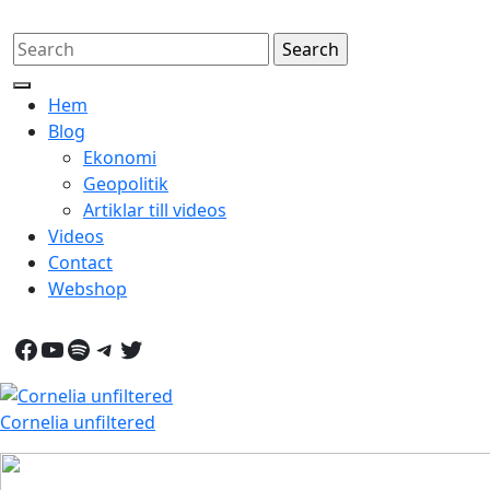
Skip
Search
to
for:
content
Open
Hem
Button
Blog
Ekonomi
Geopolitik
Artiklar till videos
Videos
Contact
Webshop
Close
Facebook
YouTube
Spotify
Telegram
Twitter
Button
Cornelia unfiltered