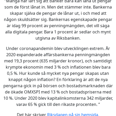
“Många har lärt sig att banker bara kan låna ut pengar
som de först lånat in. Men det stämmer inte. Bankerna
skapar själva de pengar de lånar ut, i och med att
någon skuld­sätter sig. Bankernas egenskapade pengar
är idag 99 procent av penningmängden, det vill säga
alla digitala pengar. Bara 1 procent är sedlar och mynt
utgivna av Riksbanken.
Under coronapandemin blev utvecklingen extrem. År
2020 expanderade affärs­bankerna penningmängden
med 19,3 procent (635 miljarder kronor), och samtidigt
krympte ekonomin med 3 % och inflationen blev bara
0,5 %. Hur kunde så mycket nya pengar skapas utan
knappt någon inflation? En förklaring är att de nya
pengarna gick in på börsen och bostadsmarknaden där
de ökade OMXSPI med 13 % och bostadspriserna med
10 %. Under 2020 blev kapitalinkomsterna 342 miljarder,
varav 65 % gick till den rikaste procenten. ”
Det här skriver
Riksdagen på sin hemsida.