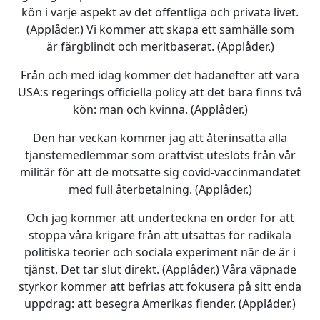
kön i varje aspekt av det offentliga och privata livet.
(Applåder.) Vi kommer att skapa ett samhälle som
är färgblindt och meritbaserat. (Applåder.)
Från och med idag kommer det hädanefter att vara
USA:s regerings officiella policy att det bara finns två
kön: man och kvinna. (Applåder.)
Den här veckan kommer jag att återinsätta alla
tjänstemedlemmar som orättvist uteslöts från vår
militär för att de motsatte sig covid-vaccinmandatet
med full återbetalning. (Applåder.)
Och jag kommer att underteckna en order för att
stoppa våra krigare från att utsättas för radikala
politiska teorier och sociala experiment när de är i
tjänst. Det tar slut direkt. (Applåder.) Våra väpnade
styrkor kommer att befrias att fokusera på sitt enda
uppdrag: att besegra Amerikas fiender. (Applåder.)