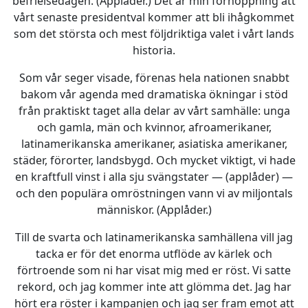
befrielsedagen. (Applåder.) Det är min förhoppning att
vårt senaste presidentval kommer att bli ihågkommet
som det största och mest följdriktiga valet i vårt lands
historia.
Som vår seger visade, förenas hela nationen snabbt
bakom vår agenda med dramatiska ökningar i stöd
från praktiskt taget alla delar av vårt samhälle: unga
och gamla, män och kvinnor, afroamerikaner,
latinamerikanska amerikaner, asiatiska amerikaner,
städer, förorter, landsbygd. Och mycket viktigt, vi hade
en kraftfull vinst i alla sju svängstater — (applåder) —
och den populära omröstningen vann vi av miljontals
människor. (Applåder.)
Till de svarta och latinamerikanska samhällena vill jag
tacka er för det enorma utflöde av kärlek och
förtroende som ni har visat mig med er röst. Vi satte
rekord, och jag kommer inte att glömma det. Jag har
hört era röster i kampanjen och jag ser fram emot att