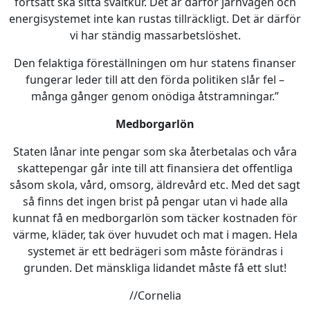
fortsatt ska sitta svältkur. Det är därför järnvägen och
energisystemet inte kan rustas tillräckligt. Det är därför
vi har ständig massarbetslöshet.
Den felaktiga föreställningen om hur statens finanser
fungerar leder till att den förda politiken slår fel –
många gånger genom onödiga åtstramningar.”
Medborgarlön
Staten lånar inte pengar som ska återbetalas och våra
skattepengar går inte till att finansiera det offentliga
såsom skola, vård, omsorg, äldrevård etc. Med det sagt
så finns det ingen brist på pengar utan vi hade alla
kunnat få en medborgarlön som täcker kostnaden för
värme, kläder, tak över huvudet och mat i magen. Hela
systemet är ett bedrägeri som måste förändras i
grunden. Det mänskliga lidandet måste få ett slut!
//Cornelia