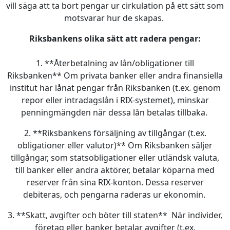
vill säga att ta bort pengar ur cirkulation på ett sätt som
motsvarar hur de skapas.
Riksbankens olika sätt att radera pengar:
1. **Återbetalning av lån/obligationer till
Riksbanken** Om privata banker eller andra finansiella
institut har lånat pengar från Riksbanken (t.ex. genom
repor eller intradagslån i RIX-systemet), minskar
penningmängden när dessa lån betalas tillbaka.
2. **Riksbankens försäljning av tillgångar (t.ex.
obligationer eller valutor)** Om Riksbanken säljer
tillgångar, som statsobligationer eller utländsk valuta,
till banker eller andra aktörer, betalar köparna med
reserver från sina RIX-konton. Dessa reserver
debiteras, och pengarna raderas ur ekonomin.
3. **Skatt, avgifter och böter till staten** När individer,
företag eller banker betalar avgifter (t.ex.