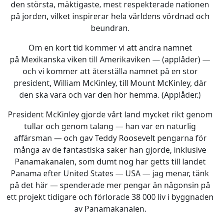
den största, mäktigaste, mest respekterade nationen
på jorden, vilket inspirerar hela världens vördnad och
beundran.
Om en kort tid kommer vi att ändra namnet
på Mexikanska viken till Amerikaviken — (applåder) —
och vi kommer att återställa namnet på en stor
president, William McKinley, till Mount McKinley, där
den ska vara och var den hör hemma. (Applåder.)
President McKinley gjorde vårt land mycket rikt genom
tullar och genom talang — han var en naturlig
affärsman — och gav Teddy Roosevelt pengarna för
många av de fantastiska saker han gjorde, inklusive
Panamakanalen, som dumt nog har getts till landet
Panama efter United States — USA — jag menar, tänk
på det här — spenderade mer pengar än någonsin på
ett projekt tidigare och förlorade 38 000 liv i byggnaden
av Panamakanalen.