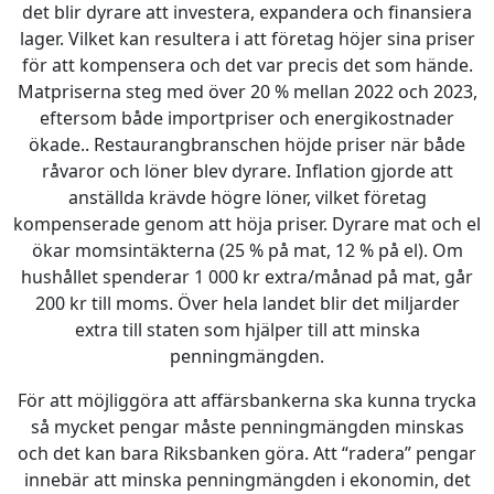
det blir dyrare att investera, expandera och finansiera
lager. Vilket kan resultera i att företag höjer sina priser
för att kompensera och det var precis det som hände.
Matpriserna steg med över 20 % mellan 2022 och 2023,
eftersom både importpriser och energikostnader
ökade.. Restaurangbranschen höjde priser när både
råvaror och löner blev dyrare. Inflation gjorde att
anställda krävde högre löner, vilket företag
kompenserade genom att höja priser. Dyrare mat och el
ökar momsintäkterna (25 % på mat, 12 % på el). Om
hushållet spenderar 1 000 kr extra/månad på mat, går
200 kr till moms. Över hela landet blir det miljarder
extra till staten som hjälper till att minska
penningmängden.
För att möjliggöra att affärsbankerna ska kunna trycka
så mycket pengar måste penningmängden minskas
och det kan bara Riksbanken göra. Att “radera” pengar
innebär att minska penningmängden i ekonomin, det