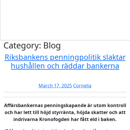
Category:
Blog
Riksbankens penningpolitik slaktar
Ri
hushållen och räddar bankerna
pen
sla
March
Cornelia
March 17, 2025
Cornelia
hu
17,
oc
2025
Affärsbankernas penningskapande är utom kontroll
rä
och har lett till höjd styrränta, höjda skatter och att
ba
indrivarna Kronofogden har fått eld i baken.