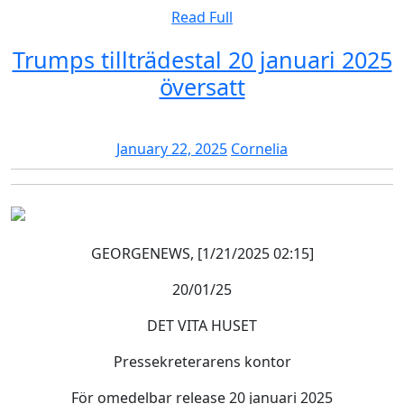
Read
Read Full
Full
Trumps tillträdestal 20 januari 2025
Trumps
översatt
tillträdestal
20
January
Cornelia
January 22, 2025
Cornelia
januari
22,
2025
2025
översatt
GEORGENEWS, [1/21/2025 02:15]
20/01/25
DET VITA HUSET
Pressekreterarens kontor
För omedelbar release 20 januari 2025