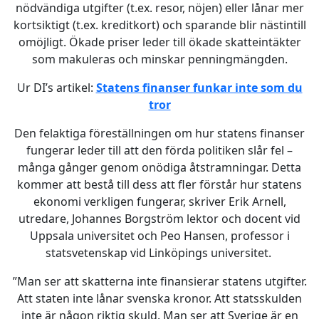
nödvändiga utgifter (t.ex. resor, nöjen) eller lånar mer
kortsiktigt (t.ex. kreditkort) och sparande blir nästintill
omöjligt. Ökade priser leder till ökade skatteintäkter
som makuleras och minskar penningmängden.
Ur DI’s artikel:
Statens finanser funkar inte som du
tror
Den felaktiga föreställningen om hur statens finanser
fungerar leder till att den förda politiken slår fel –
många gånger genom onödiga åtstramningar. Detta
kommer att bestå till dess att fler förstår hur statens
ekonomi verkligen fungerar, skriver Erik Arnell,
utredare, Johannes Borgström lektor och docent vid
Uppsala universitet och Peo Hansen, professor i
statsvetenskap vid Linköpings universitet.
”Man ser att skatterna inte finansierar statens utgifter.
Att staten inte lånar svenska kronor. Att statsskulden
inte är någon riktig skuld. Man ser att Sverige är en