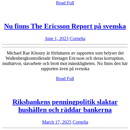
Read
Read Full
Full
N
Nu finns The Ericsson Report på svenska
f
June
Cornelia
June 1, 2023
Cornelia
T
1,
E
2023
Michael Rae Khoury är författaren av rapporten som belyser det
R
Wallenbergkontrollerade företaget Ericsson och deras korruption,
muthärvor, slavarbete och brott mot mänskligheten. Nu finns den här
p
rapporten även på svenska
s
Read
Read Full
Full
Riksbankens penningpolitik slaktar
Riksb
hushållen och räddar bankerna
pennin
March
Cornelia
March 17, 2025
Cornelia
slakta
17,