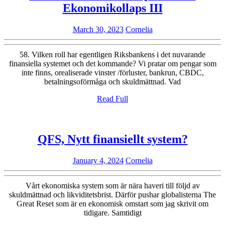
Cornelia
Ekonomikollaps III
unfiltered-
March
Cornelia
March 30, 2023
Cornelia
Episode
30,
58-
2023
58. Vilken roll har egentligen Riksbankens i det nuvarande
Ekonomikol
finansiella systemet och det kommande? Vi pratar om pengar som
inte finns, orealiserade vinster /förluster, bankrun, CBDC,
III
betalningsoförmåga och skuldmättnad. Vad
Read
Read Full
Full
QFS,
QFS, Nytt finansiellt system?
Nytt
January
Cornelia
January 4, 2024
Cornelia
finansie
4,
system
2024
Vårt ekonomiska system som är nära haveri till följd av
skuldmättnad och likviditetsbrist. Därför pushar globalisterna The
Great Reset som är en ekonomisk omstart som jag skrivit om
tidigare. Samtidigt