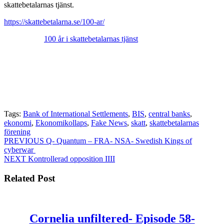
skattebetalarnas tjänst.
https://skattebetalarna.se/100-ar/
100 år i skattebetalarnas tjänst
Tags:
Bank of International Settlements
,
BIS
,
central banks
,
ekonomi
,
Ekonomikollaps
,
Fake News
,
skatt
,
skattebetalarnas
förening
Post
Previous
PREVIOUS
Q- Quantum – FRA- NSA- Swedish Kings of
post:
cyberwar
navigation
Next
NEXT
Kontrollerad opposition IIII
post:
Related Post
Cornelia unfiltered- Episode 58-