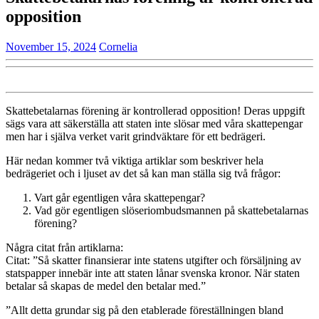
opposition
November
Cornelia
November 15, 2024
Cornelia
15,
2024
Skattebetalarnas förening är kontrollerad opposition! Deras uppgift
sägs vara att säkerställa att staten inte slösar med våra skattepengar
men har i själva verket varit grindväktare för ett bedrägeri.
Här nedan kommer två viktiga artiklar som beskriver hela
bedrägeriet och i ljuset av det så kan man ställa sig två frågor:
Vart går egentligen våra skattepengar?
Vad gör egentligen slöseriombudsmannen på skattebetalarnas
förening?
Några citat från artiklarna:
Citat: ”Så skatter finansierar inte statens utgifter och försäljning av
statspapper innebär inte att staten lånar svenska kronor. När staten
betalar så skapas de medel den betalar med.”
”Allt detta grundar sig på den etablerade föreställningen bland