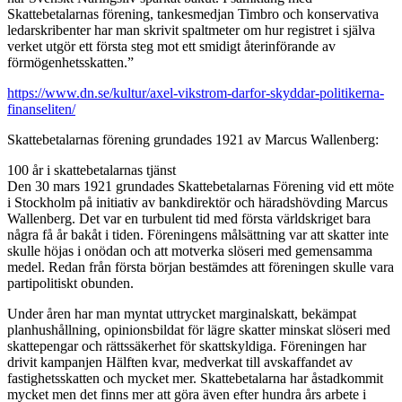
Skattebetalarnas förening, tankesmedjan Timbro och konservativa
ledarskribenter har man skrivit spaltmeter om hur registret i själva
verket utgör ett första steg mot ett smidigt återinförande av
förmögenhetsskatten.”
https://www.dn.se/kultur/axel-vikstrom-darfor-skyddar-politikerna-
finanseliten/
Skattebetalarnas förening grundades 1921 av Marcus Wallenberg:
100 år i skattebetalarnas tjänst
Den 30 mars 1921 grundades Skattebetalarnas Förening vid ett möte
i Stockholm på initiativ av bankdirektör och häradshövding Marcus
Wallenberg. Det var en turbulent tid med första världskriget bara
några få år bakåt i tiden. Föreningens målsättning var att skatter inte
skulle höjas i onödan och att motverka slöseri med gemensamma
medel. Redan från första början bestämdes att föreningen skulle vara
partipolitiskt obunden.
Under åren har man myntat uttrycket marginalskatt, bekämpat
planhushållning, opinionsbildat för lägre skatter minskat slöseri med
skattepengar och rättssäkerhet för skattskyldiga. Föreningen har
drivit kampanjen Hälften kvar, medverkat till avskaffandet av
fastighetsskatten och mycket mer. Skattebetalarna har åstadkommit
mycket men det finns mer att göra även efter hundra års arbete i