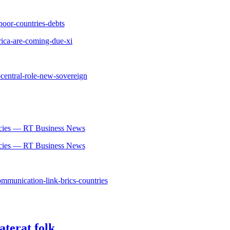
poor-countries-debts
rica-are-coming-due-xi
central-role-new-sovereign
encies — RT Business News
encies — RT Business News
mmunication-link-brics-countries
Ukraina
aterat folk