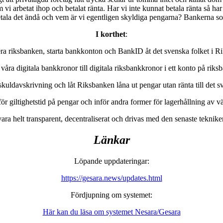
vi arbetat ihop och betalat ränta. Har vi inte kunnat betala ränta så har 
betala det ändå och vem är vi egentligen skyldiga pengarna? Bankerna s
I korthet
:
ra riksbanken, starta bankkonton och BankID åt det svenska folket i R
 våra digitala bankkronor till digitala riksbankkronor i ett konto på riks
uldavskrivning och låt Riksbanken låna ut pengar utan ränta till det s
för giltighetstid på pengar och inför andra former för lagerhållning av v
vara helt transparent, decentraliserat och drivas med den senaste tekni
Länkar
Löpande uppdateringar:
https://gesara.news/updates.html
Fördjupning om systemet:
Här kan du läsa om systemet Nesara/Gesara