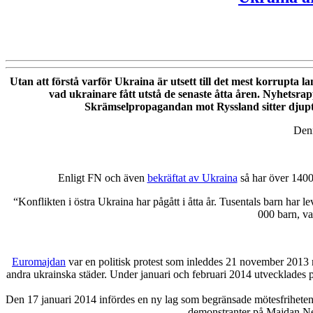
Utan att förstå varför Ukraina är utsett till det mest korrupta la
vad ukrainare fått utstå de senaste åtta åren. Nyhetsrap
Skrämselpropagandan mot Ryssland sitter djupt r
Denn
Enligt FN och även
bekräftat av Ukraina
så har över 1400
“Konflikten i östra Ukraina har pågått i åtta år. Tusentals barn har
000 barn, va
Euromajdan
var en politisk protest som inleddes 21 november 2013
andra ukrainska städer. Under januari och februari 2014 utvecklades p
Den 17 januari 2014 infördes en ny lag som begränsade mötesfriheten 
demonstranter på Majdan Nez