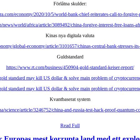
Förlåtna skulder:
ra.com/economy/2020/10/5/world-bank-chief-reiterates-call-to-forgive-
news/world/africa/article/3089492/china-forgive-interest-free-loans-af
Kinas nya digitala valuta
omy/global-economy/article/3101657/chinas-central-bank-stresses-its-
Guldstandard
https://www.rt.com/business/450904-gold-standard-keiser-report/
 gold standard may kill US dollar & solve main problem of cryptocurr
 gold standard may kill US dollar & solve main problem of cryptocurr
Kvantbaserat system
/science/article/3246752/china-and-russia-test-hack-proof-quantum-co
Read
Read Full
Full
 Europas mest korrupta land med ett explo