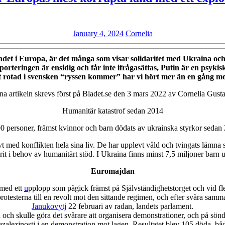
January
Cornelia
January 4, 2024
Cornelia
4,
2024
ndet i Europa, är det många som visar solidaritet med Ukraina och be
porteringen är ensidig och får inte ifrågasättas, Putin är en psyk
otad i svensken “ryssen kommer” har vi hört mer än en gång men de
a artikeln skrevs först på Bladet.se den 3 mars 2022 av Cornelia Gust
Humanitär katastrof sedan 2014
0 personer, främst kvinnor och barn dödats av ukrainska styrkor seda
 levt med konflikten hela sina liv. De har upplevt våld och tvingats läm
rit i behov av humanitärt stöd. I Ukraina finns minst 7,5 miljoner barn 
Euromajdan
 med ett
u
pplopp som pågick främst på Självständighetstorget och vid f
rotesterna till en revolt mot den sittande regimen, och efter svåra samm
Janukovytj
22 februari av radan, landets parlament.
och skulle göra det svårare att organisera demonstrationer, och på sö
alezjnosti i en demonstration mot lagen. Resultatet blev 105 döda, båd