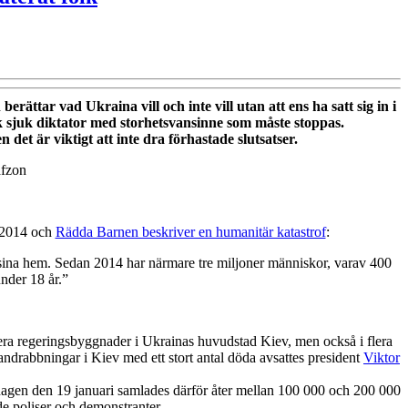
är
Europas
mest
korrupta
rättar vad Ukraina vill och inte vill utan att ens ha satt sig in i
land
isk sjuk diktator med storhetsvansinne som måste stoppas.
t är viktigt att inte dra förhastade slutsatser.
med
ett
afzon
exploaterat
folk
n 2014 och
Rädda Barnen beskriver en humanitär katastrof
:
na sina hem. Sedan 2014 har närmare tre miljoner människor, varav 400
under 18 år.”
lera regeringsbyggnader i Ukrainas huvudstad Kiev, men också i flera
andrabbningar i Kiev med ett stort antal döda avsattes president
Viktor
ndagen den 19 januari samlades därför åter mellan 100 000 och 200 000
e poliser och demonstranter.