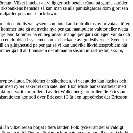
retag. Vilket innebär att vi ligger och betalar ränta på gamla skulder
n på riksbankens hemsida så kan man se alla panikåtgärder dom gjort sen
 miljarder personer i lockdown.
 decentraliserat system som inte kan kontrolleras av privata aktörer,
t kommer inte gå att trycka nya pengar, manipulera valutor eller tvätta
 Varje land kommer ha en begränsad mängd pengar i sin egen valuta och
a en dubblett i systemet som är backade av guld/silver etc. Svenska
l en giltighetstid på pengar så vi kan undvika likviditetsproblem när
er gå till att finansiera det allmänna såsom infrastruktur, skolor,
yptovalutor. Problemet är säkerheten, vi vet att det kan hackas och
etar med cyber säkerhet och satelliter. Elon Musk har samarbetat med
rukturen varit kontrollerad av det Wallenberg-kontrollerade Ericsson.
strationen kontroll över Ericsson i 3 år i en uppgörelse där Ericsson
n vilket redan börjat i flera länder. Folk tycker att det är väldigt
 för pengar. Så länder, företag och privatpersoner har alla varit i skuld