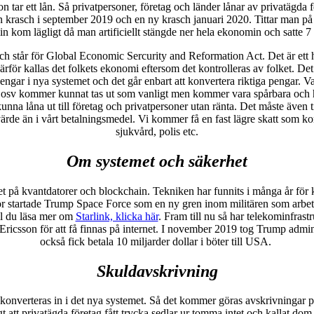
ar ett lån. Så privatpersoner, företag och länder lånar av privatägda fö
i såg en krasch i september 2019 och en ny krasch januari 2020. Tittar ma
n kom lägligt då man artificiellt stängde ner hela ekonomin och satte 7
tår för Global Economic Sercurity and Reformation Act. Det är ett helt
 Därför kallas det folkets ekonomi eftersom det kontrolleras av folket. De
engar i nya systemet och det går enbart att konvertera riktiga pengar.
uro osv kommer kunnat tas ut som vanligt men kommer vara spårbara och h
a låna ut till företag och privatpersoner utan ränta. Det måste även til
ärde än i vårt betalningsmedel. Vi kommer få en fast lägre skatt som komm
sjukvård, polis etc.
Om systemet och säkerhet
på kvantdatorer och blockchain. Tekniken har funnits i många år för kr
 Därför startade Trump Space Force som en ny gren inom militären som arb
ll du läsa mer om
Starlink, klicka här
. Fram till nu så har telekominfrast
 Ericsson för att få finnas på internet. I november 2019 tog Trump admini
också fick betala 10 miljarder dollar i böter till USA.
Skuldavskrivning
nverteras in i det nya systemet. Så det kommer göras avskrivningar på lå
igt att privatägda företag fått trycka sedlar ur tomma intet och kallat dom