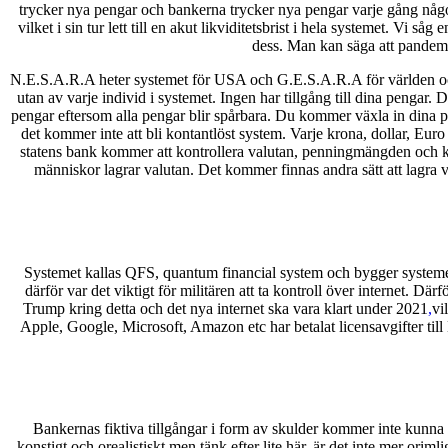
trycker nya pengar och bankerna trycker nya pengar varje gång någon t
vilket i sin tur lett till en akut likviditetsbrist i hela systemet. V
dess. Man kan säga att pandemi
N.E.S.A.R.A heter systemet för USA och G.E.S.A.R.A för världen och s
utan av varje individ i systemet. Ingen har tillgång till dina pengar.
pengar eftersom alla pengar blir spårbara. Du kommer växla in dina p
det kommer inte att bli kontantlöst system. Varje krona, dollar, E
statens bank kommer att kontrollera valutan, penningmängden och kunn
människor lagrar valutan. Det kommer finnas andra sätt att lagra v
Systemet kallas QFS, quantum financial system och bygger systemet 
därför var det viktigt för militären att ta kontroll över internet.
Trump kring detta och det nya internet ska vara klart under 2021
,
vi
Apple, Google, Microsoft, Amazon etc har betalat licensavgifter till
Bankernas fiktiva tillgångar i form av skulder kommer inte kunna ko
konstigt och orealistiskt men tänk efter lite här, är det inte mer oriml