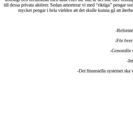
till dessa privata aktörer. Sedan amorterar vi med “riktiga” pengar som 
mycket pengar i hela världen att det skulle kunna gå att åter
-Reforme
-För över
-Genomför sk
-In
-Det finansiella systemet ska 