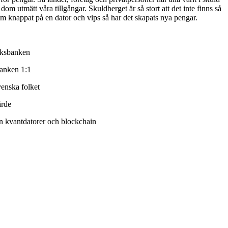
dom utmätt våra tillgångar. Skuldberget är så stort att det inte finns så
om knappat på en dator och vips så har det skapats nya pengar.
iksbanken
banken 1:1
venska folket
ärde
ken kvantdatorer och blockchain