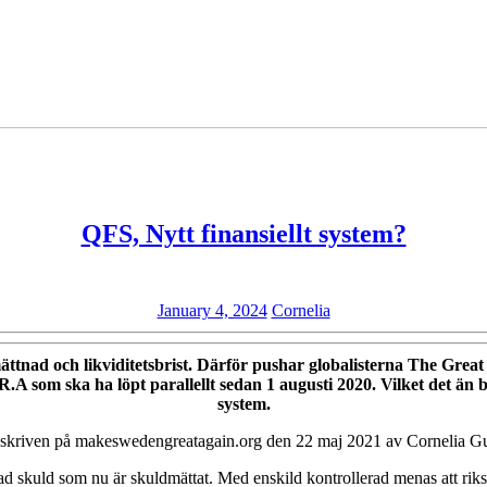
QFS,
QFS, Nytt finansiellt system?
Nytt
finansie
January
Cornelia
January 4, 2024
Cornelia
system
4,
2024
ättnad och likviditetsbrist. Därför pushar globalisterna The Great
R.A som ska ha löpt parallellt sedan 1 augusti 2020. Vilket det än bl
system.
 skriven på makeswedengreatagain.org den 22 maj 2021 av Cornelia G
stad skuld som nu är skuldmättat. Med enskild kontrollerad menas att r