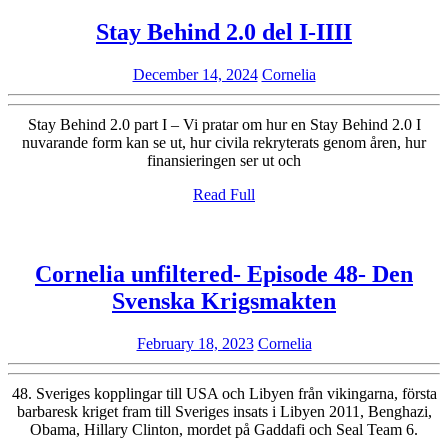
Stay
Stay Behind 2.0 del I-IIII
Behind
December
Cornelia
December 14, 2024
Cornelia
2.0
14,
del
2024
Stay Behind 2.0 part I – Vi pratar om hur en Stay Behind 2.0 I
I-
nuvarande form kan se ut, hur civila rekryterats genom åren, hur
finansieringen ser ut och
IIII
Read
Read Full
Full
Cornelia unfiltered- Episode 48- Den
Cornelia
Svenska Krigsmakten
unfiltered-
February
Cornelia
February 18, 2023
Cornelia
Episode
18,
48-
2023
48. Sveriges kopplingar till USA och Libyen från vikingarna, första
Den
barbaresk kriget fram till Sveriges insats i Libyen 2011, Benghazi,
Obama, Hillary Clinton, mordet på Gaddafi och Seal Team 6.
Svenska