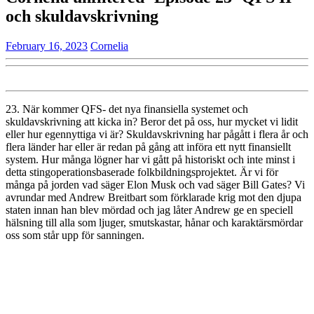
och skuldavskrivning
February
Cornelia
February 16, 2023
Cornelia
16,
2023
23. När kommer QFS- det nya finansiella systemet och
skuldavskrivning att kicka in? Beror det på oss, hur mycket vi lidit
eller hur egennyttiga vi är? Skuldavskrivning har pågått i flera år och
flera länder har eller är redan på gång att införa ett nytt finansiellt
system. Hur många lögner har vi gått på historiskt och inte minst i
detta stingoperationsbaserade folkbildningsprojektet. Är vi för
många på jorden vad säger Elon Musk och vad säger Bill Gates? Vi
avrundar med Andrew Breitbart som förklarade krig mot den djupa
staten innan han blev mördad och jag låter Andrew ge en speciell
hälsning till alla som ljuger, smutskastar, hånar och karaktärsmördar
oss som står upp för sanningen.