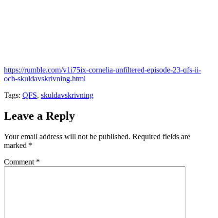
https://rumble.com/v1i75ix-cornelia-unfiltered-episode-23-qfs-ii-
och-skuldavskrivning.html
Tags:
QFS
,
skuldavskrivning
Leave a Reply
Your email address will not be published.
Required fields are
marked
*
Comment
*