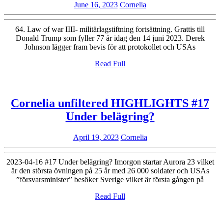
June
Cornelia
June 16, 2023
Cornelia
Episode
16,
64-
2023
64. Law of war IIII- militärlagstiftning fortsättning. Grattis till
Law
Donald Trump som fyller 77 år idag den 14 juni 2023. Derek
Johnson lägger fram bevis för att protokollet och USAs
of
War
Read
Read Full
Full
del
IV
Cornelia unfiltered HIGHLIGHTS #17
Cornelia
Under belägring?
unfiltered
April
Cornelia
April 19, 2023
Cornelia
HIGHLIGH
19,
#17
2023
2023-04-16 #17 Under belägring? Imorgon startar Aurora 23 vilket
Under
är den största övningen på 25 år med 26 000 soldater och USAs
”försvarsminister” besöker Sverige vilket är första gången på
belägring?
Read
Read Full
Full