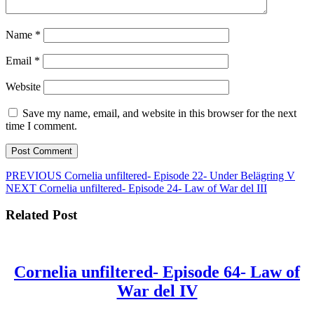
Name
*
Email
*
Website
Save my name, email, and website in this browser for the next
time I comment.
Post
Previous
PREVIOUS
Cornelia unfiltered- Episode 22- Under Belägring V
Next
post:
NEXT
Cornelia unfiltered- Episode 24- Law of War del III
navigation
post:
Related Post
Cornelia unfiltered- Episode 64- Law of
Cornelia
War del IV
unfiltered-