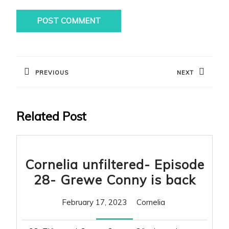
Post
navigation
PREVIOUS
NEXT
Previous
Next
post:
post:
Related Post
Cornelia unfiltered- Episode
Corne
28- Grewe Conny is back
unfil
February
Cornelia
February 17, 2023
Cornelia
Epis
17,
28-
2023