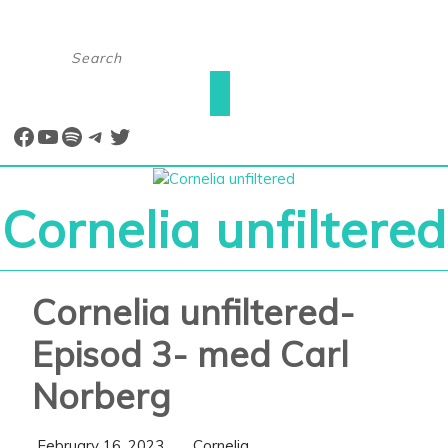
Skip
Search
to
for:
content
Open
Facebook
YouTube
Spotify
Telegram
Twitter
Button
Cornelia unfiltered
Cornelia unfiltered-
Episod 3- med Carl
Norberg
February
Cornelia
February 16, 2023
Cornelia