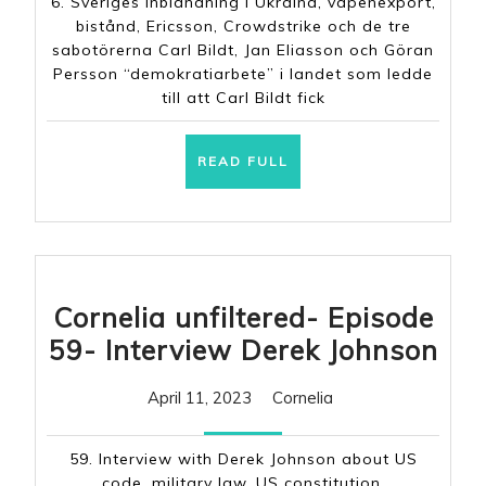
6. Sveriges inblandning i Ukraina, vapenexport,
BlåGult
bistånd, Ericsson, Crowdstrike och de tre
del.
sabotörerna Carl Bildt, Jan Eliasson och Göran
Persson “demokratiarbete” i landet som ledde
1
till att Carl Bildt fick
READ
READ FULL
FULL
Cornelia unfiltered- Episode
Cor
59- Interview Derek Johnson
unf
April
Cornelia
April 11, 2023
Cornelia
Epi
11,
59-
2023
59. Interview with Derek Johnson about US
Int
code, military law, US constitution,