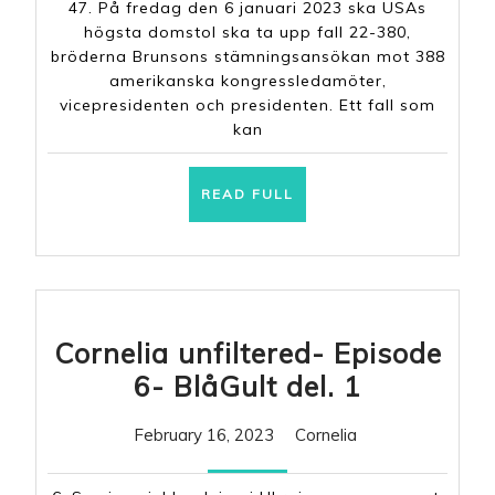
47. På fredag den 6 januari 2023 ska USAs
OM
högsta domstol ska ta upp fall 22-380,
AMERIKA
bröderna Brunsons stämningsansökan mot 388
amerikanska kongressledamöter,
FALLER,
vicepresidenten och presidenten. Ett fall som
faller
kan
världen
READ
READ FULL
FULL
Cornelia unfiltered- Episode
Cornelia
6- BlåGult del. 1
unfiltered
February
Cornelia
February 16, 2023
Cornelia
Episode
16,
6-
2023