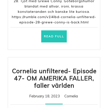
28. Tjöt med Grewe Conny. Göteborgshumor
Grew
blandat med allvar, ironi, krassa
Conn
konstateranden och kanske lite kuriosa.
https://rumble.com/v1l4lbd-cornelia-unfiltered-
is
episode-28-grewe-conny-is-back.html
back
READ
READ FULL
FULL
Cornelia unfiltered- Episode
47- OM AMERIKA FALLER,
Cornelia
faller världen
unfiltered-
February
Cornelia
February 18, 2023
Cornelia
Episode
18,
47-
2023