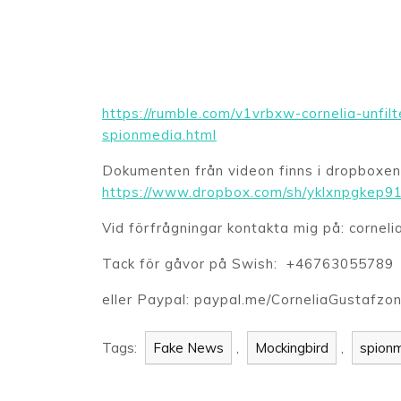
https://rumble.com/v1vrbxw-cornelia-unfi
spionmedia.html
Dokumenten från videon finns i dropbo
https://www.dropbox.com/sh/yklxnpgkep
Vid förfrågningar kontakta mig på: cornel
Tack för gåvor på Swish: +46763055789
eller Paypal: paypal.me/CorneliaGustafzo
Tags:
Fake News
,
Mockingbird
,
spion