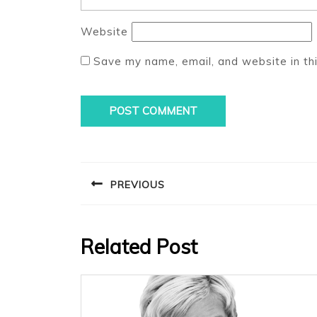
Website
Save my name, email, and website in th
Post
navigation
PREVIOUS
Previous
post:
Related Post