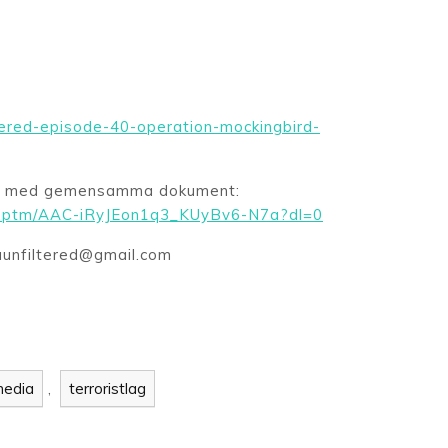
ltered-episode-40-operation-mockingbird-
xen med gemensamma dokument:
91ptm/AAC-iRyJEon1q3_KUyBv6-N7a?dl=0
iaunfiltered@gmail.com
n
media
,
terroristlag