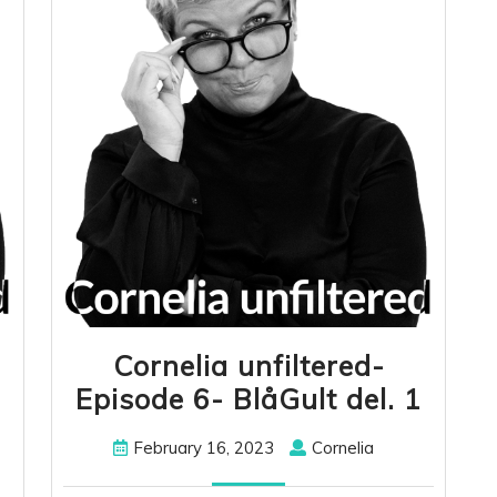
Cornelia unfiltered-
Corne
Episode 6- BlåGult del. 1
unfil
February
Cornelia
February 16, 2023
Cornelia
d-
Epis
16,
ia
2023