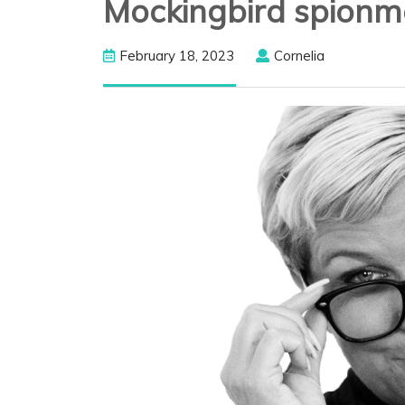
Mockingbird spionm
February
Cornelia
February 18, 2023
Cornelia
18,
2023