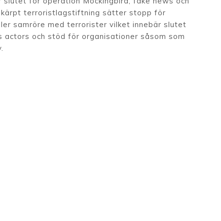
r slutet för operation Mockingbird, fake news och
ärpt terroristlagstiftning sätter stopp för
ller samröre med terrorister vilket innebär slutet
sis actors och stöd för organisationer såsom som
.