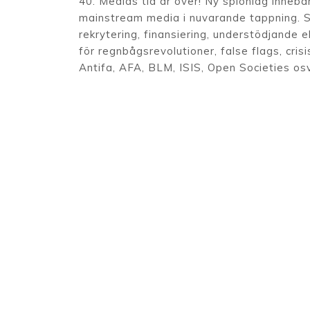
40. Medias tid är över! Ny spionlag innebä
mainstream media i nuvarande tappning. Sk
rekrytering, finansiering, understödjande e
för regnbågsrevolutioner, false flags, cri
Antifa, AFA, BLM, ISIS, Open Societies osv