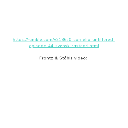
https://rumble.com/v2186s0-cornelia-unfiltered-
episode-44-svensk-rasteori.html
Frantz & Ståhls video: