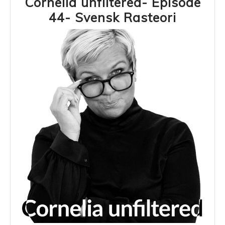
Cornelia unfiltered- Episode
Corneli
44- Svensk Rasteori
unfilter
Episode
44-
Svensk
Rasteor