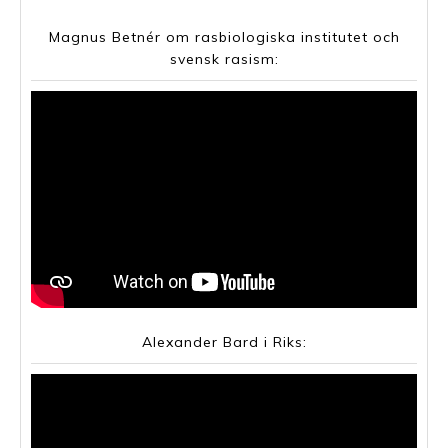
Magnus Betnér om rasbiologiska institutet och
svensk rasism:
Alexander Bard i Riks: