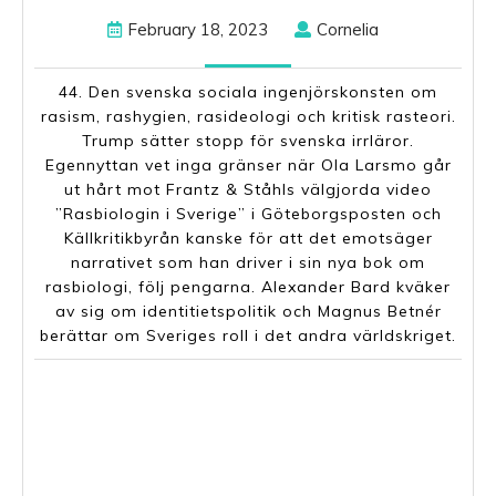
February
Cornelia
February 18, 2023
Cornelia
18,
2023
44. Den svenska sociala ingenjörskonsten om
rasism, rashygien, rasideologi och kritisk rasteori.
Trump sätter stopp för svenska irrläror.
Egennyttan vet inga gränser när Ola Larsmo går
ut hårt mot Frantz & Ståhls välgjorda video
”Rasbiologin i Sverige” i Göteborgsposten och
Källkritikbyrån kanske för att det emotsäger
narrativet som han driver i sin nya bok om
rasbiologi, följ pengarna. Alexander Bard kväker
av sig om identitietspolitik och Magnus Betnér
berättar om Sveriges roll i det andra världskriget.