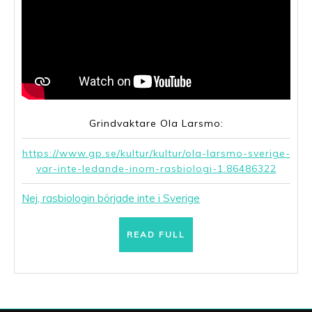
Grindvaktare Ola Larsmo:
https://www.gp.se/kultur/kultur/ola-larsmo-sverige-
var-inte-ledande-inom-rasbiologi-1.86486322
Nej, rasbiologin började inte i Sverige
READ
READ FULL
FULL