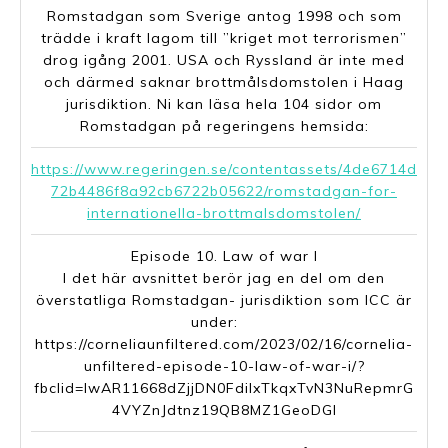
Romstadgan som Sverige antog 1998 och som
trädde i kraft lagom till ”kriget mot terrorismen”
drog igång 2001. USA och Ryssland är inte med
och därmed saknar brottmålsdomstolen i Haag
jurisdiktion. Ni kan läsa hela 104 sidor om
Romstadgan på regeringens hemsida:
https://www.regeringen.se/contentassets/4de6714d
72b4486f8a92cb6722b05622/romstadgan-for-
internationella-brottmalsdomstolen/
Episode 10. Law of war I
I det här avsnittet berör jag en del om den
överstatliga Romstadgan- jurisdiktion som ICC är
under:
https://corneliaunfiltered.com/2023/02/16/cornelia-
unfiltered-episode-10-law-of-war-i/?
fbclid=IwAR11668dZjjDN0FdilxTkqxTvN3NuRepmrG
4VYZnJdtnz19QB8MZ1GeoDGI