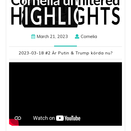
Putin
&
Trump
körda
nu?
March
Cornelia
March 21, 2023
Cornelia
21,
2023
2023-03-18 #2 Är Putin & Trump körda nu?