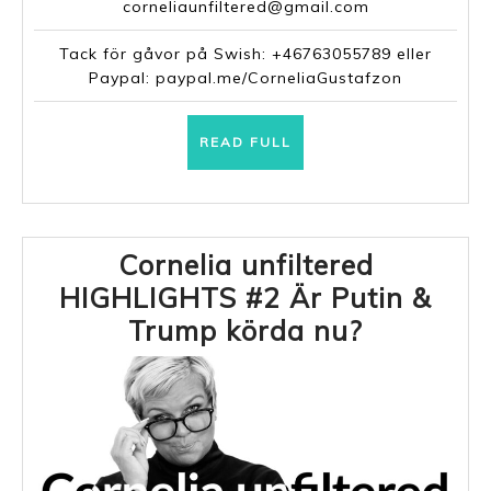
corneliaunfiltered@gmail.com
Tack för gåvor på Swish: +46763055789 eller
Paypal: paypal.me/CorneliaGustafzon
READ
READ FULL
FULL
Cornelia unfiltered
HIGHLIGHTS #2 Är Putin &
Cornelia
Trump körda nu?
unfiltere
HIGHLIG
#2
Är