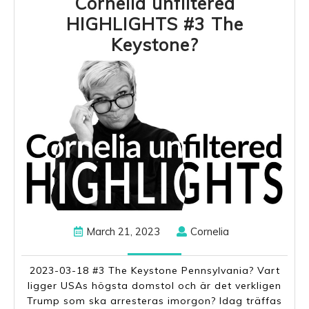
Cornelia unfiltered
HIGHLIGHTS #3 The
Cornelia
Keystone?
unfiltered
HIGHLIGHT
#3
The
Keystone?
March
Cornelia
March 21, 2023
Cornelia
21,
2023
2023-03-18 #3 The Keystone Pennsylvania? Vart
ligger USAs högsta domstol och är det verkligen
Trump som ska arresteras imorgon? Idag träffas