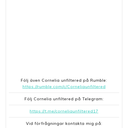
https://rumble.com/v21waq8-cornelia-unfiltered-
episode-45-svensk-slavhandel.html
Följ även Cornelia unfiltered på Rumble:
https://rumble.com/c/Corneliaunfiltered
Följ Cornelia unfiltered på Telegram:
https://t.me/corneliaunfiltered17
Vid förfrågningar kontakta mig på: