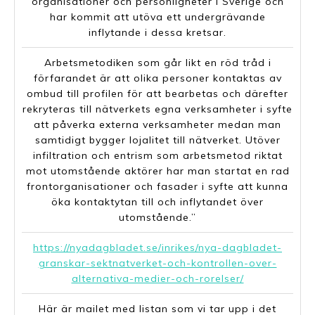
organisationer och personligheter i Sverige och
har kommit att utöva ett undergrävande
inflytande i dessa kretsar.
Arbetsmetodiken som går likt en röd tråd i
förfarandet är att olika personer kontaktas av
ombud till profilen för att bearbetas och därefter
rekryteras till nätverkets egna verksamheter i syfte
att påverka externa verksamheter medan man
samtidigt bygger lojalitet till nätverket. Utöver
infiltration och entrism som arbetsmetod riktat
mot utomstående aktörer har man startat en rad
frontorganisationer och fasader i syfte att kunna
öka kontaktytan till och inflytandet över
utomstående.”
https://nyadagbladet.se/inrikes/nya-dagbladet-
granskar-sektnatverket-och-kontrollen-over-
alternativa-medier-och-rorelser/
Här är mailet med listan som vi tar upp i det