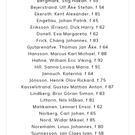
Bergmark, Stig Håkan, f 59
Bejerstrand, Ulf Åke Stefan, f 54
Ekeroth, Kent Alexander, f 81
Engellau, Johan Patrik, f 45
Eriksson (Erixon), Dick Harry, f 62
Donell, Eva Margareta, f 62
Frick, Chang Johannes, f 83
Gjutarenäfve, Thomas Jan Åke, f 64
Hansson, Marcus Karl Michael, f 88
Hahne, William Eric Viking, f 92
Hill, Sanna Lovisa Maria, f 91
Janouch, Katerina, f 64
Jönsson, Henrik Olov Rickard, f 75
Kasselstrand, Gustav Mattias Anton, f 87
Lindberg, Bror Göran Simon, f 83
Littorin, Nils Håkan, f 81
Matikainen, Lennart Ensio, f 62
Norberg, Carl Johan, f 65
Nord, Widar Mikael, f 85
Noremalm, Linus Johannes, f 80
Sjunnesson, Jan Claes Ivan, f 58