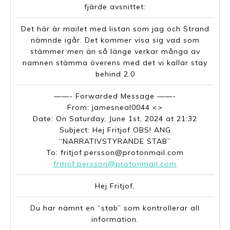
fjärde avsnittet:
Det här är mailet med listan som jag och Strand
nämnde igår. Det kommer visa sig vad som
stämmer men än så länge verkar många av
namnen stämma överens med det vi kallar stay
behind 2.0
——- Forwarded Message ——-
From: jamesneal0044 <>
Date: On Saturday, June 1st, 2024 at 21:32
Subject: Hej Fritjof OBS! ANG
“NARRATIVSTYRANDE STAB”
To: fritjof.persson@protonmail.com
fritjof.persson@protonmail.com
Hej Fritjof,
Du har nämnt en “stab” som kontrollerar all
information.