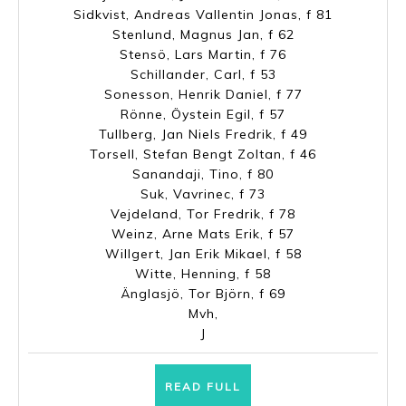
Sidkvist, Andreas Vallentin Jonas, f 81
Stenlund, Magnus Jan, f 62
Stensö, Lars Martin, f 76
Schillander, Carl, f 53
Sonesson, Henrik Daniel, f 77
Rönne, Öystein Egil, f 57
Tullberg, Jan Niels Fredrik, f 49
Torsell, Stefan Bengt Zoltan, f 46
Sanandaji, Tino, f 80
Suk, Vavrinec, f 73
Vejdeland, Tor Fredrik, f 78
Weinz, Arne Mats Erik, f 57
Willgert, Jan Erik Mikael, f 58
Witte, Henning, f 58
Änglasjö, Tor Björn, f 69
Mvh,
J
READ
READ FULL
FULL