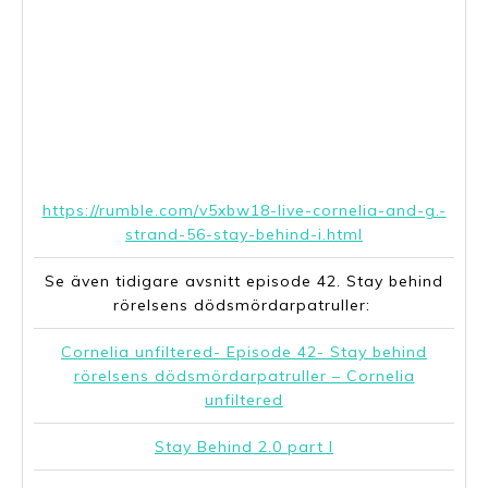
https://rumble.com/v5xbw18-live-cornelia-and-g.-
strand-56-stay-behind-i.html
Se även tidigare avsnitt episode 42. Stay behind
rörelsens dödsmördarpatruller:
Cornelia unfiltered- Episode 42- Stay behind
rörelsens dödsmördarpatruller – Cornelia
unfiltered
Stay Behind 2.0 part I