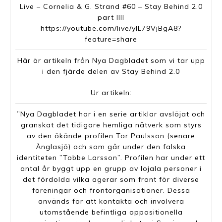
Live – Cornelia & G. Strand #60 – Stay Behind 2.0
part IIII
https://youtube.com/live/ylL79VjBgA8?
feature=share
Här är artikeln från Nya Dagbladet som vi tar upp
i den fjärde delen av Stay Behind 2.0
Ur artikeln:
”Nya Dagbladet har i en serie artiklar avslöjat och
granskat det tidigare hemliga nätverk som styrs
av den ökände profilen Tor Paulsson (senare
Änglasjö) och som går under den falska
identiteten ”Tobbe Larsson”. Profilen har under ett
antal år byggt upp en grupp av lojala personer i
det fördolda vilka agerar som front för diverse
föreningar och frontorganisationer. Dessa
används för att kontakta och involvera
utomstående befintliga oppositionella