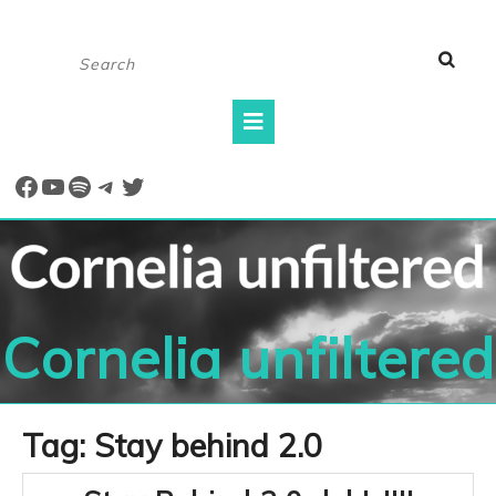
Skip
Search
to
for:
content
Open
Button
Facebook
YouTube
Spotify
Telegram
Twitter
Cornelia unfiltered
Tag:
Stay behind 2.0