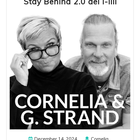
Stay
Stay Behind 2.0 del I-IIII
Behin
2.0
del
I-
IIII
December
Cornelia
December 14, 2024
Cornelia