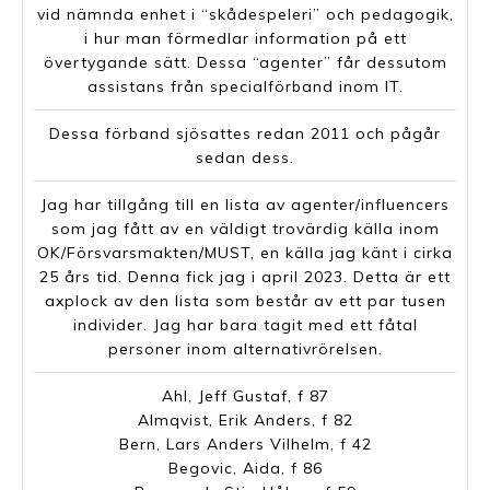
vid nämnda enhet i “skådespeleri” och pedagogik,
i hur man förmedlar information på ett
övertygande sätt. Dessa “agenter” får dessutom
assistans från specialförband inom IT.
Dessa förband sjösattes redan 2011 och pågår
sedan dess.
Jag har tillgång till en lista av agenter/influencers
som jag fått av en väldigt trovärdig källa inom
OK/Försvarsmakten/MUST, en källa jag känt i cirka
25 års tid. Denna fick jag i april 2023. Detta är ett
axplock av den lista som består av ett par tusen
individer. Jag har bara tagit med ett fåtal
personer inom alternativrörelsen.
Ahl, Jeff Gustaf, f 87
Almqvist, Erik Anders, f 82
Bern, Lars Anders Vilhelm, f 42
Begovic, Aida, f 86