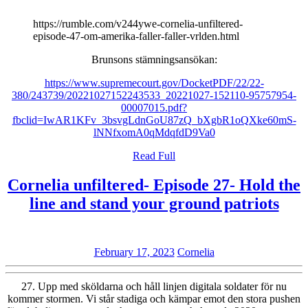
https://rumble.com/v244ywe-cornelia-unfiltered-
episode-47-om-amerika-faller-faller-vrlden.html
Brunsons stämningsansökan:
https://www.supremecourt.gov/DocketPDF/22/22-
380/243739/20221027152243533_20221027-152110-95757954-
00007015.pdf?
fbclid=IwAR1KFv_3bsvgLdnGoU87zQ_bXgbR1oQXke60mS-
lNNfxomA0qMdqfdD9Va0
Read
Read Full
Full
Cornelia unfiltered- Episode 27- Hold the
Cor
line and stand your ground patriots
unfi
Epi
February
Cornelia
February 17, 2023
Cornelia
27-
17,
Hol
2023
27. Upp med sköldarna och håll linjen digitala soldater för nu
the
kommer stormen. Vi står stadiga och kämpar emot den stora pushen