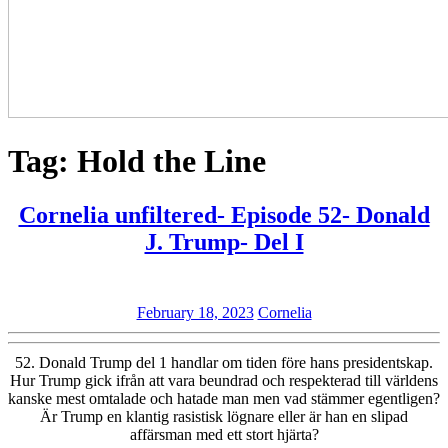
Tag:
Hold the Line
Cornelia unfiltered- Episode 52- Donald
Cornelia
J. Trump- Del I
unfiltered-
Episode
February
Cornelia
February 18, 2023
Cornelia
52-
18,
Donald
2023
52. Donald Trump del 1 handlar om tiden före hans presidentskap.
J.
Hur Trump gick ifrån att vara beundrad och respekterad till världens
kanske mest omtalade och hatade man men vad stämmer egentligen?
Trump-
Är Trump en klantig rasistisk lögnare eller är han en slipad
Del
affärsman med ett stort hjärta?