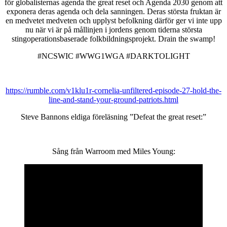
för globalisternas agenda the great reset och Agenda 2030 genom att
line
exponera deras agenda och dela sanningen. Deras största fruktan är
and
en medvetet medveten och upplyst befolkning därför ger vi inte upp
nu när vi är på mållinjen i jordens genom tiderna största
sta
stingoperationsbaserade folkbildningsprojekt. Drain the swamp!
you
#NCSWIC #WWG1WGA #DARKTOLIGHT
gro
patr
https://rumble.com/v1klu1r-cornelia-unfiltered-episode-27-hold-the-
line-and-stand-your-ground-patriots.html
Steve Bannons eldiga föreläsning ”Defeat the great reset:”
Sång från Warroom med Miles Young: