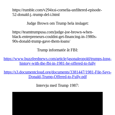
I
https://rumble.com/v294xsi-cornelia-unfiltered-episode-
52-donald-j.-trump-del-i.html
Judge Brown om Trump hela inslaget:
https://teamtrumpusa.com/judge-joe-brown-when-
black-entrepreneurs-couldnt-get-financing-in-1980s-
90s-donald-trump-gave-them-loans/
Trump informatör åt FBI:
https://www.buzzfeednews.com/article/jasonaleopold/trumps-long-
history-with-the-fbi-in-1981-he-offered-to-fully
https://s3.documentcloud.org/documents/3381447/1981-File-Says-
Donald-Trump-Offered-to-Fully.pdf
Intervju med Trump 1987: