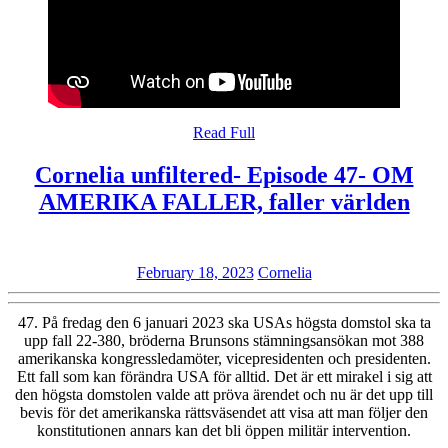
Read
Read Full
Full
Cornelia unfiltered- Episode 47- OM
Cor
AMERIKA FALLER, faller världen
unf
Epi
February
Cornelia
February 18, 2023
Cornelia
47-
18,
O
2023
47. På fredag den 6 januari 2023 ska USAs högsta domstol ska ta
AM
upp fall 22-380, bröderna Brunsons stämningsansökan mot 388
amerikanska kongressledamöter, vicepresidenten och presidenten.
FA
Ett fall som kan förändra USA för alltid. Det är ett mirakel i sig att
fall
den högsta domstolen valde att pröva ärendet och nu är det upp till
bevis för det amerikanska rättsväsendet att visa att man följer den
vär
konstitutionen annars kan det bli öppen militär intervention.