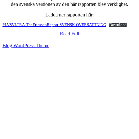
den svenska versionen av den här rapporten blev verklighet.
Ladda ner rapporten här:
PLVSVLTRA-TheEricssonReport-SVENSK-OVERSATTNING
Download
Read
Read Full
Full
Blog WordPress Theme
Scroll
Up