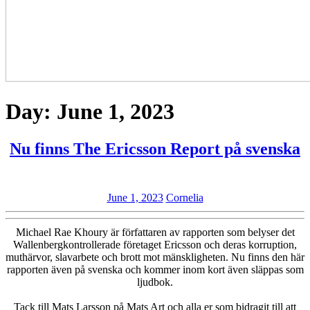
Day:
June 1, 2023
N
Nu finns The Ericsson Report på svenska
f
T
June
Cornelia
June 1, 2023
Cornelia
E
1,
R
2023
Michael Rae Khoury är författaren av rapporten som belyser det
p
Wallenbergkontrollerade företaget Ericsson och deras korruption,
muthärvor, slavarbete och brott mot mänskligheten. Nu finns den här
s
rapporten även på svenska och kommer inom kort även släppas som
ljudbok.
Tack till Mats Larsson på Mats Art och alla er som bidragit till att