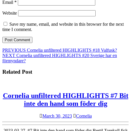
Email
*
Website
Save my name, email, and website in this browser for the next
time I comment.
Post
Previous
PREVIOUS
Cornelia unfiltered HIGHLIGHTS #18 Valfusk?
Next
post:
NEXT
Cornelia unfiltered HIGHLIGHTS #20 Sverige har en
navigation
post:
förmyndare?
Related Post
Cornelia unfiltered HIGHLIGHTS #7 Bit
Corneli
inte den hand som föder dig
unfilter
March
Cornelia
March 30, 2023
Cornelia
HIGHL
30,
#7
2023
2023-03-27 #7 Bit inte den hand som föder dig Bertil Torekull fick