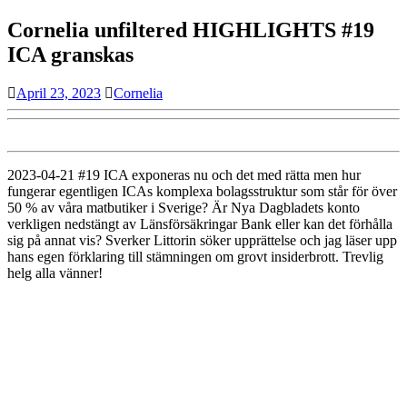
Cornelia unfiltered HIGHLIGHTS #19
ICA granskas
April
Cornelia
April 23, 2023
Cornelia
23,
2023
2023-04-21 #19 ICA exponeras nu och det med rätta men hur
fungerar egentligen ICAs komplexa bolagsstruktur som står för över
50 % av våra matbutiker i Sverige? Är Nya Dagbladets konto
verkligen nedstängt av Länsförsäkringar Bank eller kan det förhålla
sig på annat vis? Sverker Littorin söker upprättelse och jag läser upp
hans egen förklaring till stämningen om grovt insiderbrott. Trevlig
helg alla vänner!