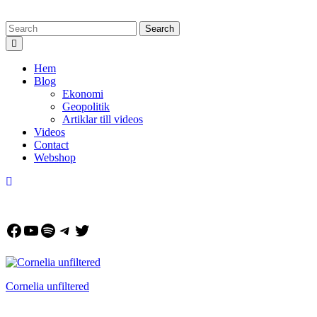
Skip
Search
to
for:
Open
content
Button
Hem
Blog
Ekonomi
Geopolitik
Artiklar till videos
Videos
Contact
Webshop
Close
Button
Facebook
YouTube
Spotify
Telegram
Twitter
Cornelia unfiltered