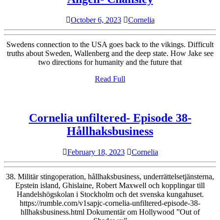
meets
October
Cornelia
October 6, 2023
Cornelia
the
6,
Q
2023
Swedens connection to the USA goes back to the vikings. Difficult
shaman
truths about Sweden, Wallenberg and the deep state. How Jake see
two directions for humanity and the future that
Jake
Angeli-
Read
Read Full
Full
Chansley
Cornelia unfiltered- Episode 38-
Cornelia
Hållhaksbusiness
unfiltered-
February
Cornelia
February 18, 2023
Cornelia
Episode
18,
38-
2023
38. Militär stingoperation, hållhaksbusiness, underrättelsetjänsterna,
Hållhaksbusi
Epstein island, Ghislaine, Robert Maxwell och kopplingar till
Handelshögskolan i Stockholm och det svenska kungahuset.
https://rumble.com/v1sapjc-cornelia-unfiltered-episode-38-
hllhaksbusiness.html Dokumentär om Hollywood ”Out of