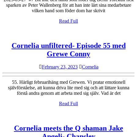
Bit
sparken av Peter Wallenberg för att han inte lärt sina medarbetare
vilken hand som föder dom har skrivit
inte
den
Read
Read Full
Full
hand
som
föder
Cornelia unfiltered- Episode 55 med
Cornelia
dig
Grewe Conny
unfiltered-
February
Cornelia
February 23, 2023
Cornelia
Episode
23,
55
2023
55. Härligt februarihäng med Grewen. Vi pratar emotionell
med
självförståelse, att kunna driva lite med sig och att lättare kunna
förstå andra genom att arbeta med sig själv. Vad är det
Grewe
Conny
Read
Read Full
Full
Cornelia meets the Q shaman Jake
Cornelia
Angeli- Chansley