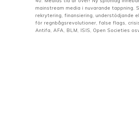
40. Medias tid är över! Ny spionlag innebä
mainstream media i nuvarande tappning. Sk
rekrytering, finansiering, understödjande e
för regnbågsrevolutioner, false flags, cri
Antifa, AFA, BLM, ISIS, Open Societies osv