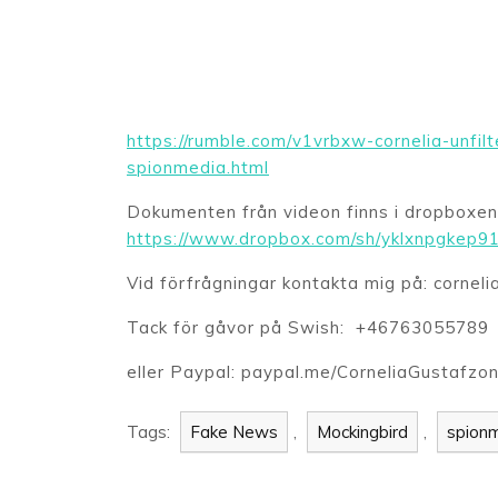
https://rumble.com/v1vrbxw-cornelia-unfi
spionmedia.html
Dokumenten från videon finns i dropbo
https://www.dropbox.com/sh/yklxnpgkep
Vid förfrågningar kontakta mig på: cornel
Tack för gåvor på Swish: +46763055789
eller Paypal: paypal.me/CorneliaGustafzo
Tags:
Fake News
,
Mockingbird
,
spion