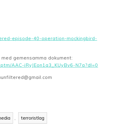
ltered-episode-40-operation-mockingbird-
xen med gemensamma dokument:
91ptm/AAC-iRyJEon1q3_KUyBv6-N7a?dl=0
iaunfiltered@gmail.com
n
media
,
terroristlag