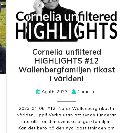
Cornelia unfiltered
HIGHLIGHTS #12
Wallenbergfamiljen rikast
Cornelia
i världen!
unfiltered
April
Cornelia
April 6, 2023
Cornelia
HIGHLIGHTS
6,
#12
2023
2023-04-06 #12 Nu är Wallenberg rikast i
Wallenbergfa
a
världen, jippi! Verka utan att synas fungerar
rikast
inte alls för den svenska oligarkfamiljen.
Kan det bero på den nya lagstiftningen om
i