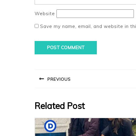
Website
Save my name, email, and website in th
Post
navigation
PREVIOUS
Previous
post:
Related Post