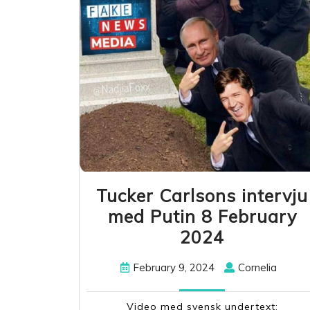
Tucker Carlsons intervju
med Putin 8 February
Tucker
2024
Carlsons
February
Corneli
February 9, 2024
Cornelia
intervju
9,
med
2024
Video med svensk undertext: