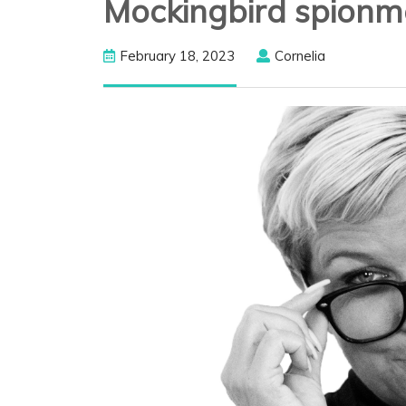
Mockingbird spionm
February
Cornelia
February 18, 2023
Cornelia
18,
2023