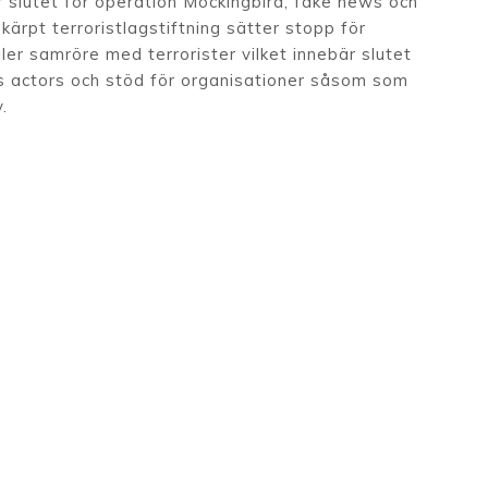
r slutet för operation Mockingbird, fake news och
ärpt terroristlagstiftning sätter stopp för
ller samröre med terrorister vilket innebär slutet
sis actors och stöd för organisationer såsom som
.