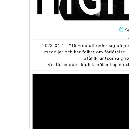
Ap
2023-04-14 #16 Fred utbreder sig på jo
medaljer och ber folket om förlåtelse i
StåhlFrantzarna gri
Vi står enade i kärlek, håller linje