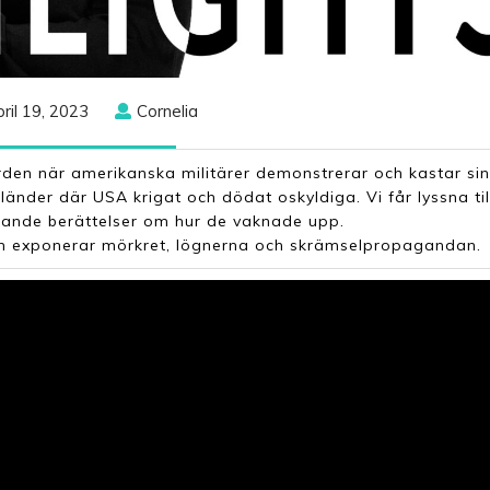
April
Cornelia
ril 19, 2023
Cornelia
19,
2023
rden när amerikanska militärer demonstrerar och kastar si
 länder där USA krigat och dödat oskyldiga. Vi får lyssna til
pande berättelser om hur de vaknade upp.
n och exponerar mörkret, lögnerna och skrämselpropagandan.