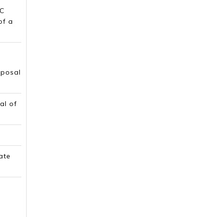
CC
of a
oposal
al of
ate