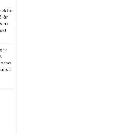
rektör
å år
seri
skt
ägre
t
larna
änst.