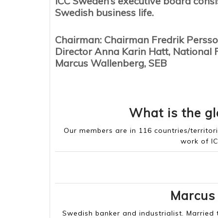
ICC Sweden’s executive board consis
Swedish business life.
Chairman: Chairman Fredrik Persson
Director Anna Karin Hatt, Nationa
Marcus Wallenberg, SEB
Marcus “Husky” Wallenberg, born 2 September 
What is the g
Our members are in
116 countries/territor
work of I
Marcus
Swedish banker and industrialist. Married 