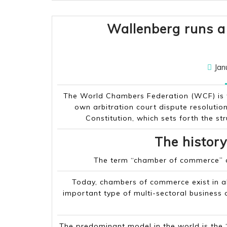
Wallenberg runs a 
Jan
The World Chambers Federation (WCF) is t
own arbitration court dispute resoluti
Constitution, which sets forth the st
The histor
The term “chamber of commerce” app
Today, chambers of commerce exist in al
important type of multi-sectoral business 
The predominant model in the world is the 