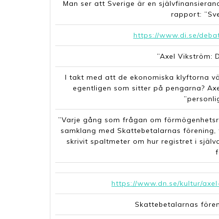
Man ser att Sverige är en självfinansieran
rapport: ”Sve
https://www.di.se/deba
”Axel Vikström: 
I takt med att de ekonomiska klyftorna väx
egentligen som sitter på pengarna? Axe
”personli
”Varje gång som frågan om förmögenhetsreg
samklang med Skattebetalarnas förening, 
skrivit spaltmeter om hur registret i själ
https://www.dn.se/kultur/axel
Skattebetalarnas före