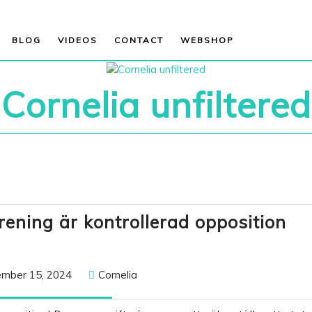
BLOG
VIDEOS
CONTACT
WEBSHOP
Cornelia unfiltered
Sk
rening är kontrollerad opposition
fö
är
November
Cornelia
mber 15, 2024
Cornelia
kon
15,
op
2024