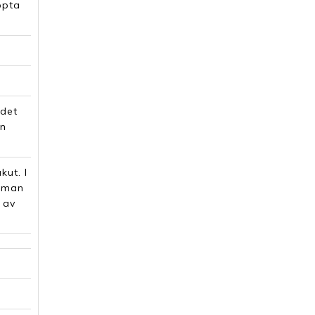
ppta
 det
en
ut. I
r man
 av