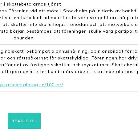
r i skattebetalarnas tjänst
s Förening vid ett möte i Stockholm på initiativ av bankdi
 var en turbulent tid med första världskriget bara några f
 att skatter inte skulle höjas i onödan och att motverka slö
 början bestämdes att föreningen skulle vara partipoliti
obunden.
inalskatt, bekämpat planhushållning, opinionsbildat för l
r och rättssäkerhet för skattskyldiga. Föreningen har drivi
skaffandet av fastighetsskatten och mycket mer. Skattebeta
tt göra även efter hundra års arbete i skattebetalarnas tj
//skattebetalarna.se/100-ar/
READ
READ FULL
FULL