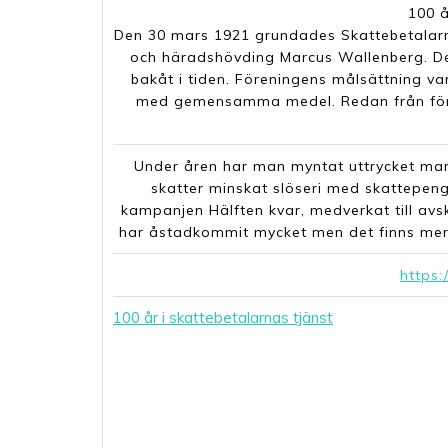
100 å
Den 30 mars 1921 grundades Skattebetalarna
och häradshövding Marcus Wallenberg. Det
bakåt i tiden. Föreningens målsättning var
med gemensamma medel. Redan från första
Under åren har man myntat uttrycket marg
skatter minskat slöseri med skattepenga
kampanjen Hälften kvar, medverkat till av
har åstadkommit mycket men det finns mer a
https:
100 år i skattebetalarnas tjänst