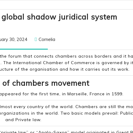
Wal
global shadow juridical system
run
a
January
Cornelia
uary 30, 2024
Cornelia
glob
30,
sha
2024
he forum that connects chambers across borders and it ha
juri
on. The International Chamber of Commerce is governed by i
sys
ructure of the organisation and how it carries out its work.
y of chambers movement
eared for the first time, in Marseille, France in 1599.
most every country of the world. Chambers are still the mo
organizations in the world. Two basic models prevail: Publi
and Private law.
“
private law”
or “
Anglo-Saxon
” model originated in Great B