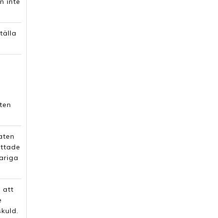
n inte
tälla
aten
aten
ittade
ariga
 att
e
skuld.