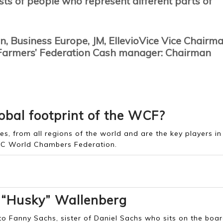
ts of people who represent different parts of
, Business Europe, JM, EllevioVice Vice Chairma
l Farmers’ Federation Cash manager: Chairman
1956
lobal footprint of the WCF?
ies
, from all regions of the world and are the key players in
CC World Chambers Federation.
 “Husky” Wallenberg
to Fanny Sachs, sister of Daniel Sachs who sits on the boar