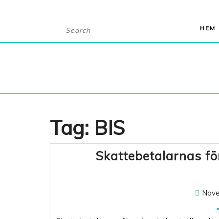
Skip
Search
HEM
to
for:
content
Tag:
BIS
Skattebetalarnas fö
Nove