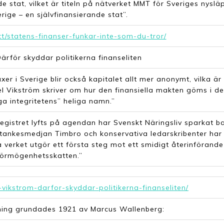
de stat, vilket är titeln på nätverket MMT för Sveriges nyslä
rige – en självfinansierande stat”.
tt/statens-finanser-funkar-inte-som-du-tror/
Därför skyddar politikerna finanseliten
er i Sverige blir också kapitalet allt mer anonymt, vilka är
l Vikström skriver om hur den finansiella makten göms i d
ga integritetens” heliga namn.”
istret lyfts på agendan har Svenskt Näringsliv sparkat bak
tankesmedjan Timbro och konservativa ledarskribenter ha
va verket utgör ett första steg mot ett smidigt återinförande
förmögenhetsskatten.”
-vikstrom-darfor-skyddar-politikerna-finanseliten/
ning grundades 1921 av Marcus Wallenberg: