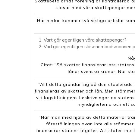
Skattebetalarnas förening är kontrollerad op
slösar med våra skattepengar men h
Här nedan kommer två viktiga artiklar som 
Vart går egentligen våra skattepengar?
Vad gör egentligen slöseriombudsmannen p
Någ
Citat: ”Så skatter finansierar inte staten
lånar svenska kronor. När st
”Allt detta grundar sig på den etablerade 
finansieras av skatter och lån. Men stämmer 
vi i lagstiftningens beskrivningar av state
myndigheterna och ett s
”När man med hjälp av detta material trä
föreställningen ovan inte alls stämmer
finansierar statens utgifter. Att staten inte