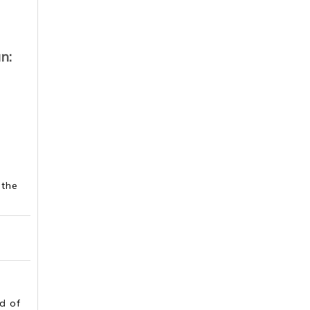
n:
 the
d of