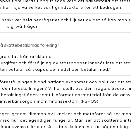
position! Deras uppgift sägs vara att säkerställa att state
ar i själva verket varit grindväktare för ett bedrägeri.
beskriver hela bedrägeriet och i ljuset av det så kan man s
sig två frågor:
å skattebetalarnas förening?
ra citat från artiklarna:
s utgifter och försäljning av statspapper innebär inte att st
aten betalar så skapas de medel den betalar med.”
föreställningen bland nationalekonomer och politiker att st
den föreställningen? Vi har ställt oss den frågan. Svaret h
ns betalningsflöden samt i informationsmaterial från de ansv
amverkansorgan inom finanssektorn (FSPOS).”
nger igenom dimman av liknelser och metaforer så ser man
 med hur det egentligen fungerar. Man ser att skatterna int
 lånar svenska kronor. Att statsskulden inte är någon riktig 