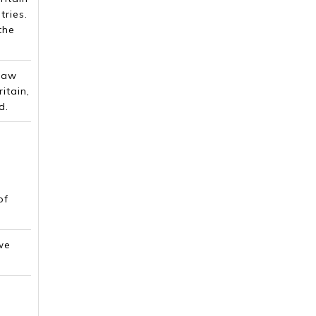
tries.
the
 law
itain,
d.
of
we